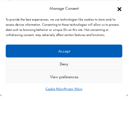
Manage Consent
To provide the best experiences, we use technologies like cookies to store and/or
SKU:
1025203
access device information. Consenting to these technologies will allow us to process
Porte fusible pour radiant et cera
data such as browsing behavior or unique IDs on this site. Not consenting or
withdrawing consent, may adversely affect certain features and functions.
system
Accept
Deny
View preferences
Cookie Policy
Privacy Policy