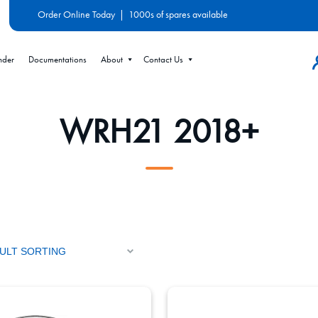
Order Online Today
|
1000s of spares available
nder
Documentations
About
Contact Us
WRH21 2018+