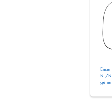
Ensem
BT/BT
génér