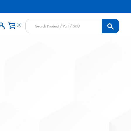
Products
0
search