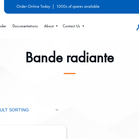
Order Online Today
|
1000s of spares available
nder
Documentations
About
Contact Us
Bande radiante