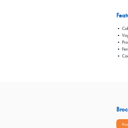
Feat
• Coff
• Voya
• Prot
• Ferm
• Coup
Broc
Pro