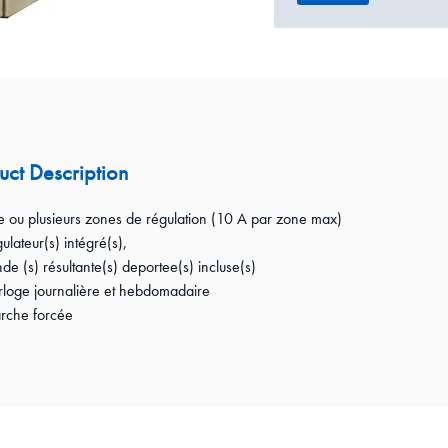
uct Description
ou plusieurs zones de régulation (10 A par zone max)
lateur(s) intégré(s),
e (s) résultante(s) deportee(s) incluse(s)
oge journalière et hebdomadaire
che forcée