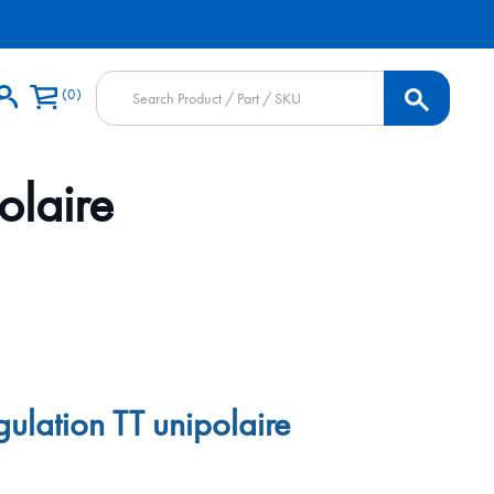
Products
0
search
olaire
gulation TT unipolaire