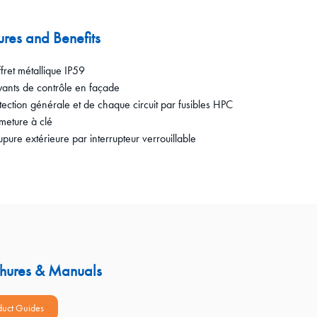
ures and Benefits
ret métallique IP59
nts de contrôle en façade
ection générale et de chaque circuit par fusibles HPC
eture à clé
ure extérieure par interrupteur verrouillable
hures & Manuals
duct Guides