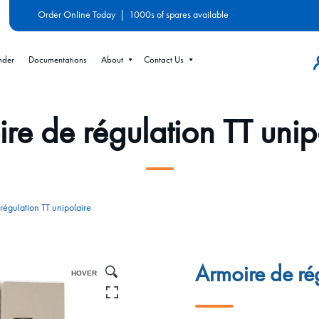
Order Online Today
|
1000s of spares available
nder
Documentations
About
Contact Us
re de régulation TT unip
régulation TT unipolaire
Armoire de ré
HOVER