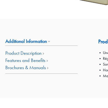
Additional Information
Prod
Product Description
• Une 
• Régu
Features and Benefits
• Sond
Brochures & Manuals
• Horl
• Mar