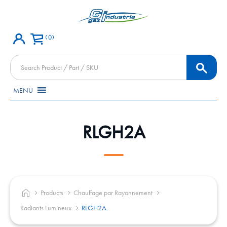
0
Products
search
MENU
RLGH2A
Products
Chauffage par Rayonnement
Radiants Lumineux
RLGH2A