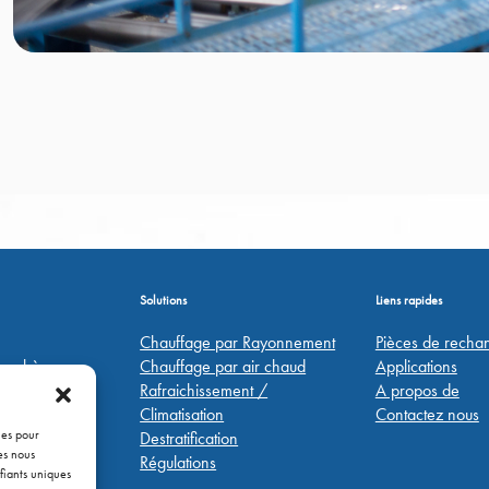
Solutions
Liens rapides
Chauffage par Rayonnement
Pièces de recha
Jonchères
Chauffage par air chaud
Applications
Rafraichissement /
A propos de
Y
Climatisation
Contactez nous
ies pour
Destratification
es nous
72 26 50 50
Régulations
fiants uniques