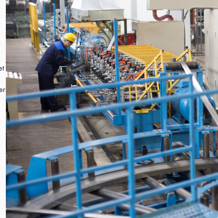
et
er