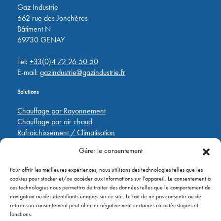
Gaz Industrie
662 rue des Jonchères
Bâtiment N
69730 GENAY
Tel:
+33(0)4 72 26 50 50
E-mail:
gazindustrie@gazindustrie.fr
Solutions
Chauffage par Rayonnement
Chauffage par air chaud
Rafraichissement / Climatisation
Destratification
Gérer le consentement
Régulations
Pour offrir les meilleures expériences, nous utilisons des technologies telles que les
Liens rapides
cookies pour stocker et/ou accéder aux informations sur l'appareil. Le consentement à
ces technologies nous permettra de traiter des données telles que le comportement de
Pièces de rechange
navigation ou des identifiants uniques sur ce site. Le fait de ne pas consentir ou de
Applications
retirer son consentement peut affecter négativement certaines caractéristiques et
A propos de
fonctions.