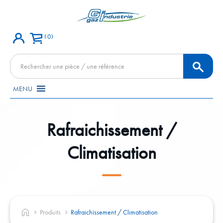
0
Recherche
de
produits
MENU
Rafraichissement /
Climatisation
Produits
Rafraichissement / Climatisation