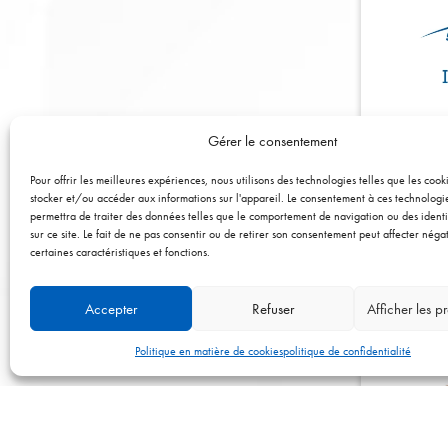
Gérer le consentement
Pour offrir les meilleures expériences, nous utilisons des technologies telles que les cook
stocker et/ou accéder aux informations sur l'appareil. Le consentement à ces technologi
Presso
permettra de traiter des données telles que le comportement de navigation ou des identi
ACT/
sur ce site. Le fait de ne pas consentir ou de retirer son consentement peut affecter nég
certaines caractéristiques et fonctions.
Accepter
Refuser
Afficher les p
Politique en matière de cookies
politique de confidentialité