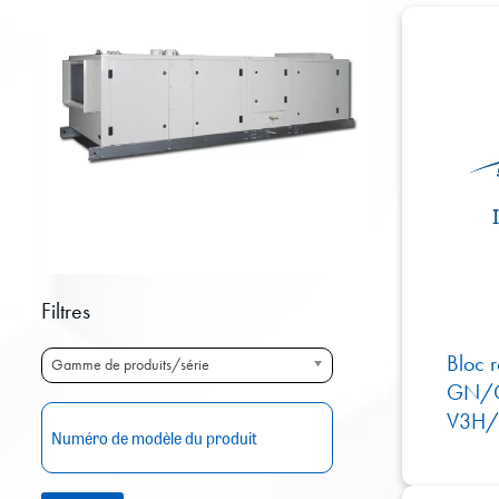
Filtres
Bloc r
Gamme de produits/série
GN/
V3H/