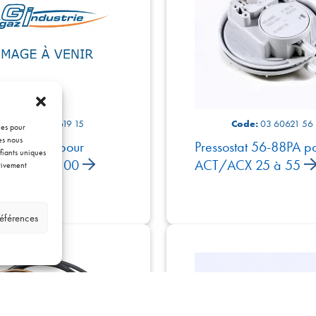
Code:
30 60619 15
Code:
03 60621 56
ies pour
es nous
stat 15 PA pour
Pressostat 56-88PA p
fiants uniques
ACX 75 à 100
ACT/ACX 25 à 55
ativement
références