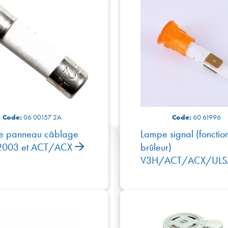
Code:
06 00157 2A
Code:
60 61996
le panneau câblage
Lampe signal (fonctio
2003 et ACT/ACX
brûleur)
V3H/ACT/ACX/UL