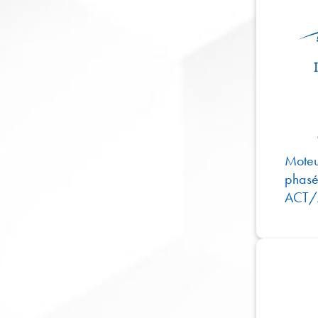
Moteu
phas
ACT