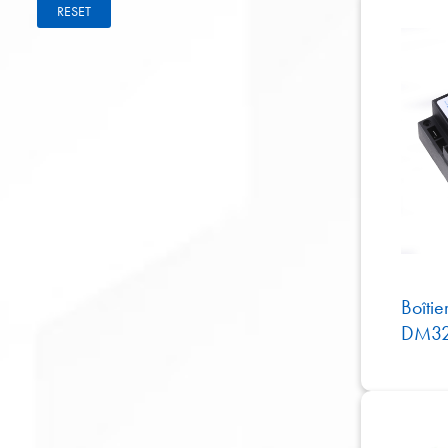
RESET
Boîti
DM32