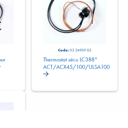
Code:
03 24959 02
our
Thermostat sécu LC388°
ACT/ACX45/100/ULSA100