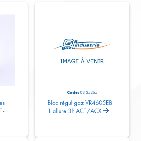
Code:
03 25265
es
Bloc régul gaz VR4605EB
T-
1 allure 3P ACT/ACX