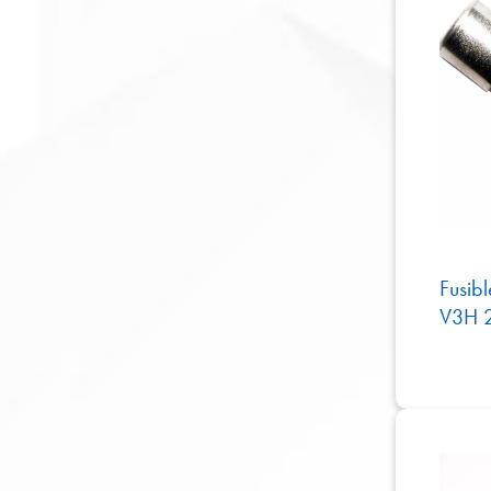
Fusib
V3H 