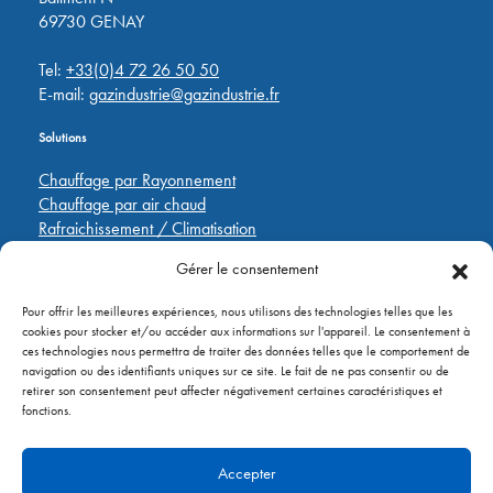
69730 GENAY
Tel:
+33(0)4 72 26 50 50
E-mail:
gazindustrie@gazindustrie.fr
Solutions
Chauffage par Rayonnement
Chauffage par air chaud
Rafraichissement / Climatisation
Destratification
Gérer le consentement
Régulations
Pour offrir les meilleures expériences, nous utilisons des technologies telles que les
Liens rapides
cookies pour stocker et/ou accéder aux informations sur l'appareil. Le consentement à
ces technologies nous permettra de traiter des données telles que le comportement de
Pièces de rechange
navigation ou des identifiants uniques sur ce site. Le fait de ne pas consentir ou de
Applications
retirer son consentement peut affecter négativement certaines caractéristiques et
A propos de
fonctions.
Contactez nous
Accepter