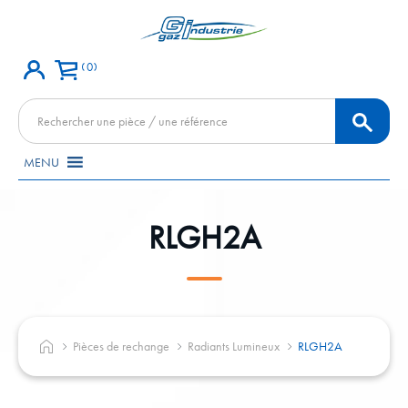
0
Recherche
de
produits
MENU
RLGH2A
Pièces de rechange
Radiants Lumineux
RLGH2A