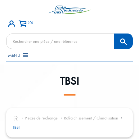
0
Recherche
de
produits
MENU
TBSI
Pièces de rechange
Rafraichissement / Climatisation
TBSI