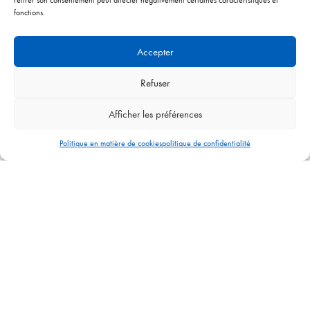
retirer son consentement peut affecter négativement certaines caractéristiques et
fonctions.
/ WR33EU-FR
Accepter
Refuser
Afficher les préférences
Politique en matière de cookies
politique de confidentialité