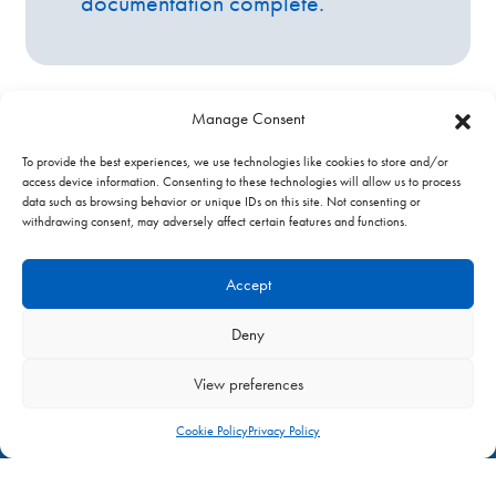
documentation complète.
Manage Consent
To provide the best experiences, we use technologies like cookies to store and/or
access device information. Consenting to these technologies will allow us to process
data such as browsing behavior or unique IDs on this site. Not consenting or
withdrawing consent, may adversely affect certain features and functions.
Leaders in Efficient HVAC Solutions
Accept
Contact Us
Gaz Industrie
Deny
662 rue des Jonchères
Bâtiment N
View preferences
69730 GENAY
Cookie Policy
Privacy Policy
Tel:
+33(0)4 72 26 50 50
E-mail:
gazindustrie@gazindustrie.fr