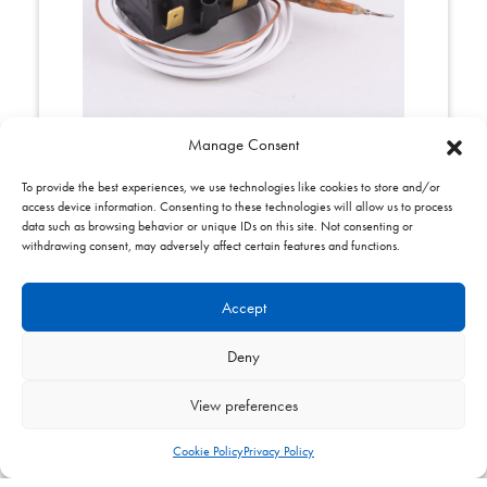
Manage Consent
To provide the best experiences, we use technologies like cookies to store and/or
SKU:
03 24959 03
access device information. Consenting to these technologies will allow us to process
Thermostat de sécurité LC3 110° V3H
data such as browsing behavior or unique IDs on this site. Not consenting or
withdrawing consent, may adversely affect certain features and functions.
2009
Accept
Deny
View preferences
Cookie Policy
Privacy Policy