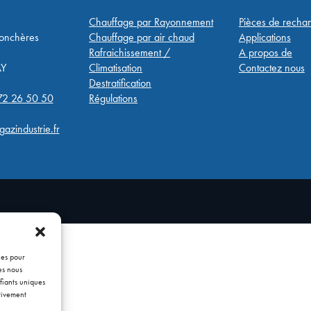
Chauffage par Rayonnement
Pièces de recha
Jonchères
Chauffage par air chaud
Applications
Rafraichissement /
A propos de
Y
Climatisation
Contactez nous
Destratification
72 26 50 50
Régulations
azindustrie.fr
ies pour
es nous
fiants uniques
ativement