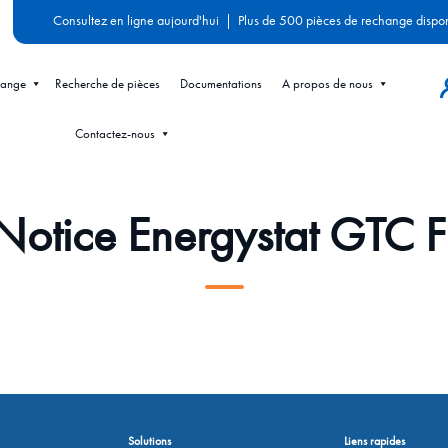
Consultez en ligne aujourd'hui
|
Plus de 500 pièces de rechange dispo
hange
Recherche de pièces
Documentations
A propos de nous
Contactez-nous
Notice Energystat GTC F
Solutions
Liens rapides