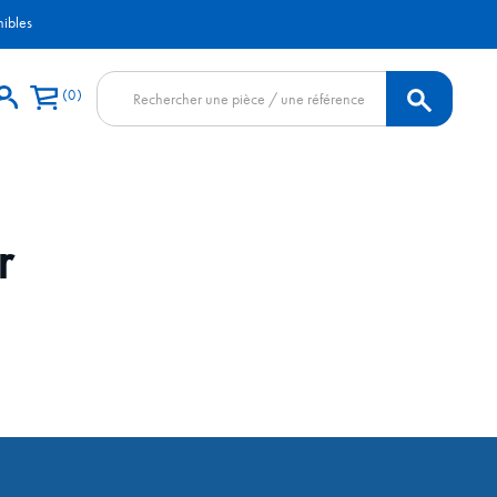
nibles
Recherche
0
de
produits
r