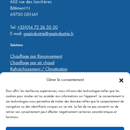
662 rue des Jonchères
Bâtiment N
69730 GENAY
Tel:
+33(0)4 72 26 50 50
E-mail:
gazindustrie@gazindustrie.fr
Solutions
Chauffage par Rayonnement
Chauffage par air chaud
Rafraichissement / Climatisation
Destratification
Gérer le consentement
Régulations
Pour offrir les meilleures expériences, nous utilisons des technologies telles que les
Liens rapides
cookies pour stocker et/ou accéder aux informations sur l'appareil. Le consentement à
ces technologies nous permettra de traiter des données telles que le comportement de
Pièces de rechange
navigation ou des identifiants uniques sur ce site. Le fait de ne pas consentir ou de
Applications
retirer son consentement peut affecter négativement certaines caractéristiques et
A propos de
fonctions.
Contactez nous