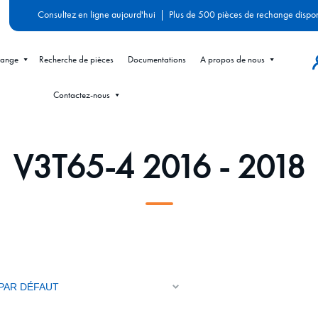
Consultez en ligne aujourd'hui
|
Plus de 500 pièces de rechange dispo
hange
Recherche de pièces
Documentations
A propos de nous
Contactez-nous
V3T65-4 2016 - 2018