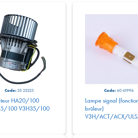
Code:
35 25223
Code:
60 61996
cteur HA20/100
Lampe signal (fonctio
5/100 V3H35/100
brûleur)
V3H/ACT/ACX/UL