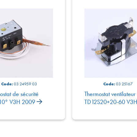
Code:
03 24959 03
Code:
03 25167
stat de sécurité
Thermostat ventilateur
110° V3H 2009
TD12S20+20-60 V3