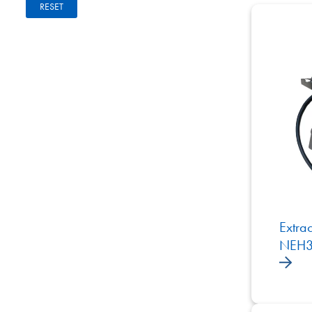
RESET
Extra
NEH3