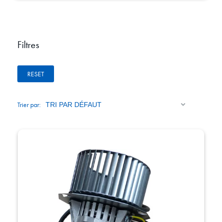
Filtres
RESET
Trier par: