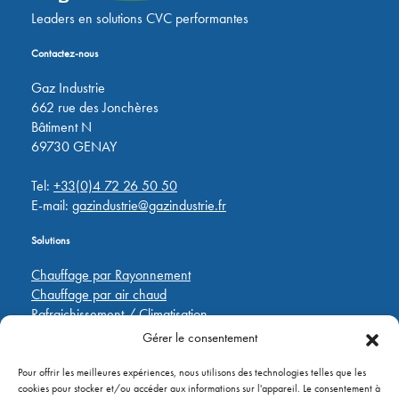
Leaders en solutions CVC performantes
Contactez-nous
Gaz Industrie
662 rue des Jonchères
Bâtiment N
69730 GENAY
Tel:
+33(0)4 72 26 50 50
E-mail:
gazindustrie@gazindustrie.fr
Solutions
Chauffage par Rayonnement
Chauffage par air chaud
Rafraichissement / Climatisation
Destratification
Gérer le consentement
Régulations
Pour offrir les meilleures expériences, nous utilisons des technologies telles que les
cookies pour stocker et/ou accéder aux informations sur l'appareil. Le consentement à
Liens rapides