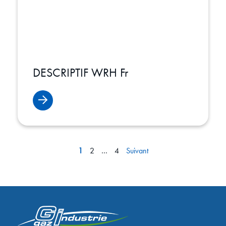
DESCRIPTIF WRH Fr
Navigation
1
2
…
4
Suivant
des
articles