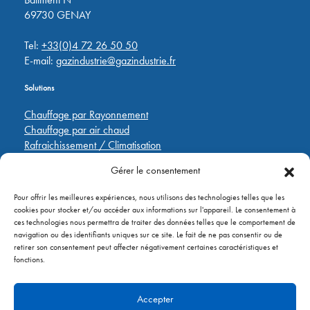
69730 GENAY
Tel:
+33(0)4 72 26 50 50
E-mail:
gazindustrie@gazindustrie.fr
Solutions
Chauffage par Rayonnement
Chauffage par air chaud
Rafraichissement / Climatisation
Destratification
Gérer le consentement
Régulations
Pour offrir les meilleures expériences, nous utilisons des technologies telles que les
Liens rapides
cookies pour stocker et/ou accéder aux informations sur l'appareil. Le consentement à
ces technologies nous permettra de traiter des données telles que le comportement de
Pièces de rechange
navigation ou des identifiants uniques sur ce site. Le fait de ne pas consentir ou de
Applications
retirer son consentement peut affecter négativement certaines caractéristiques et
A propos de
fonctions.
Contactez nous
Accepter