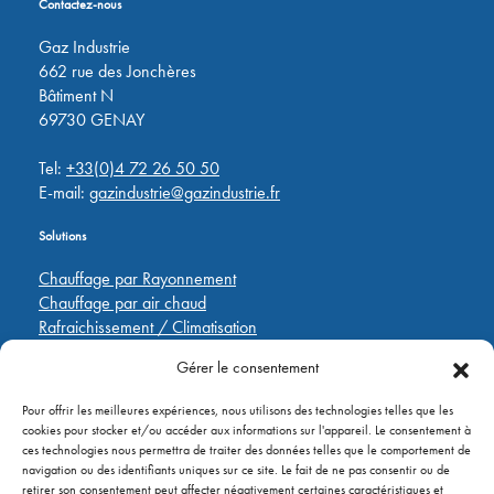
Contactez-nous
Gaz Industrie
662 rue des Jonchères
Bâtiment N
69730 GENAY
Tel:
+33(0)4 72 26 50 50
E-mail:
gazindustrie@gazindustrie.fr
Solutions
Chauffage par Rayonnement
Chauffage par air chaud
Rafraichissement / Climatisation
Destratification
Gérer le consentement
Régulations
Pour offrir les meilleures expériences, nous utilisons des technologies telles que les
Liens rapides
cookies pour stocker et/ou accéder aux informations sur l'appareil. Le consentement à
ces technologies nous permettra de traiter des données telles que le comportement de
Pièces de rechange
navigation ou des identifiants uniques sur ce site. Le fait de ne pas consentir ou de
Applications
retirer son consentement peut affecter négativement certaines caractéristiques et