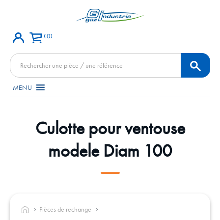
0
Recherche
de
produits
MENU
Culotte pour ventouse
modele Diam 100
Pièces de rechange