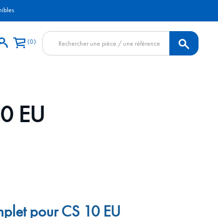
nibles
Recherche
0
de
produits
10 EU
mplet pour CS 10 EU