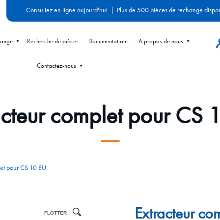
Consultez en ligne aujourd'hui
|
Plus de 500 pièces de rechange dispo
hange
Recherche de pièces
Documentations
A propos de nous
Contactez-nous
acteur complet pour CS 
let pour CS 10 EU
Extracteur co
FLOTTER