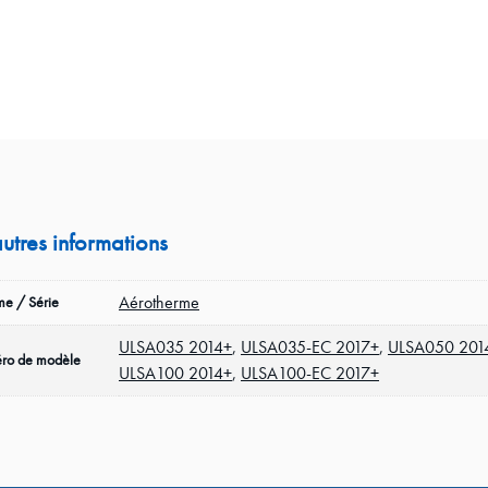
autres informations
Aérotherme
e / Série
ULSA035 2014+
,
ULSA035-EC 2017+
,
ULSA050 201
ro de modèle
ULSA100 2014+
,
ULSA100-EC 2017+