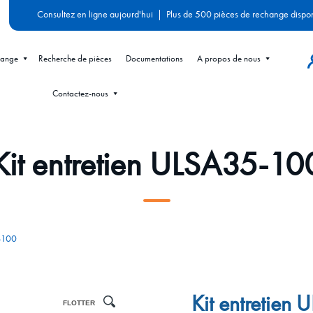
Consultez en ligne aujourd'hui
|
Plus de 500 pièces de rechange dispo
hange
Recherche de pièces
Documentations
A propos de nous
Contactez-nous
Kit entretien ULSA35-10
5-100
Kit entretien
FLOTTER