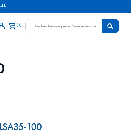
nibles
Recherche
0
de
produits
0
 ULSA35-100