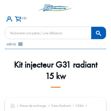
0
Recherche
de
produits
MENU
Kit injecteur G31 radiant
15 kw
Pièces de rechange
Tubes Radiants
CERA