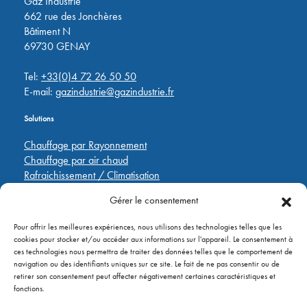
Gaz Industrie
662 rue des Jonchères
Bâtiment N
69730 GENAY
Tel:
+33(0)4 72 26 50 50
E-mail:
gazindustrie@gazindustrie.fr
Solutions
Chauffage par Rayonnement
Chauffage par air chaud
Rafraichissement / Climatisation
Destratification
Gérer le consentement
Régulations
Pour offrir les meilleures expériences, nous utilisons des technologies telles que les
Liens rapides
cookies pour stocker et/ou accéder aux informations sur l'appareil. Le consentement à
ces technologies nous permettra de traiter des données telles que le comportement de
Pièces de rechange
navigation ou des identifiants uniques sur ce site. Le fait de ne pas consentir ou de
Applications
retirer son consentement peut affecter négativement certaines caractéristiques et
A propos de
fonctions.
Contactez nous