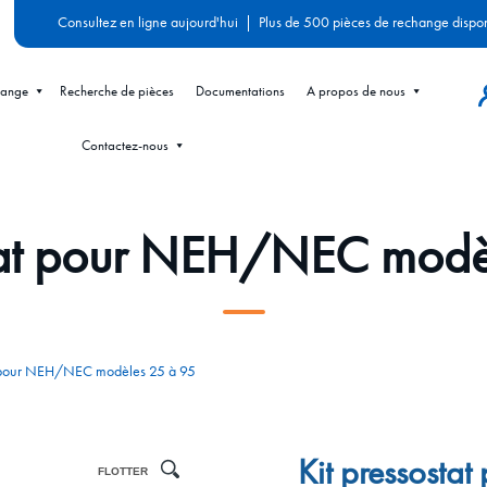
Consultez en ligne aujourd'hui
|
Plus de 500 pièces de rechange dispo
hange
Recherche de pièces
Documentations
A propos de nous
Contactez-nous
stat pour NEH/NEC modè
t pour NEH/NEC modèles 25 à 95
Kit pressost
FLOTTER