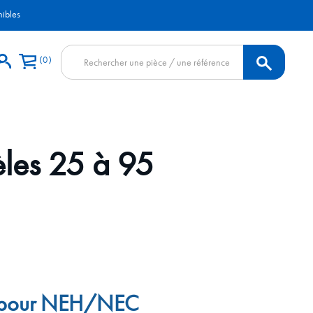
nibles
Recherche
0
de
produits
les 25 à 95
at pour NEH/NEC