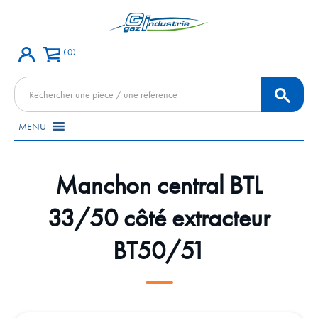
0
Recherche
de
produits
MENU
Manchon central BTL
33/50 côté extracteur
BT50/51