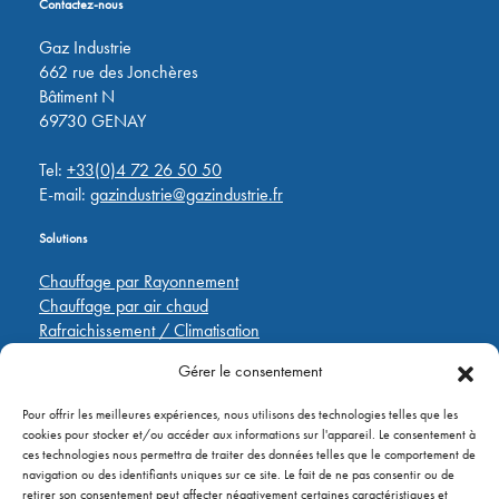
Contactez-nous
Gaz Industrie
662 rue des Jonchères
Bâtiment N
69730 GENAY
Tel:
+33(0)4 72 26 50 50
E-mail:
gazindustrie@gazindustrie.fr
Solutions
Chauffage par Rayonnement
Chauffage par air chaud
Rafraichissement / Climatisation
Destratification
Gérer le consentement
Régulations
Pour offrir les meilleures expériences, nous utilisons des technologies telles que les
Liens rapides
cookies pour stocker et/ou accéder aux informations sur l'appareil. Le consentement à
ces technologies nous permettra de traiter des données telles que le comportement de
Pièces de rechange
navigation ou des identifiants uniques sur ce site. Le fait de ne pas consentir ou de
Applications
retirer son consentement peut affecter négativement certaines caractéristiques et