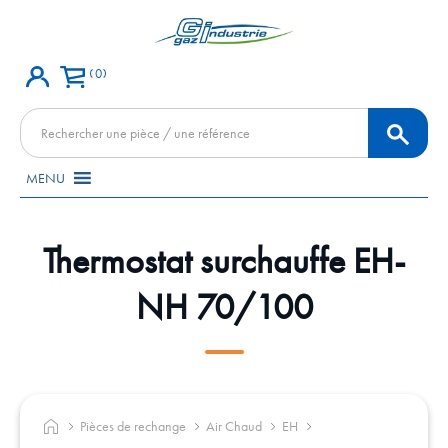
0
Recherche
de
produits
MENU
Thermostat surchauffe EH-
NH 70/100
Pièces de rechange
Air Chaud
EH