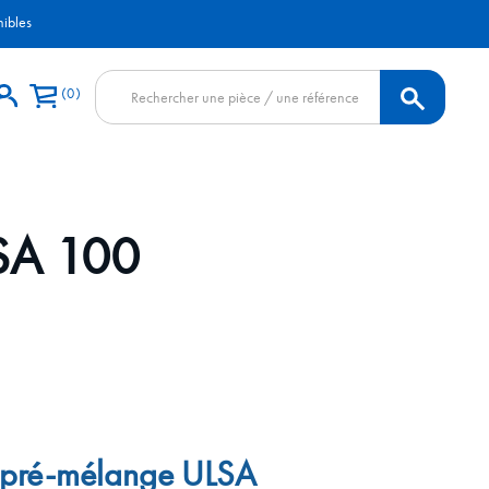
nibles
Recherche
0
de
produits
SA 100
 pré-mélange ULSA