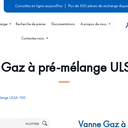
Consultez en ligne aujourd'hui
|
Plus de 500 pièces de rechange dispo
hange
Recherche de pièces
Documentations
A propos de nous
Contactez-nous
 Gaz à pré-mélange UL
lange ULSA 100
Vanne Gaz à
FLOTTER