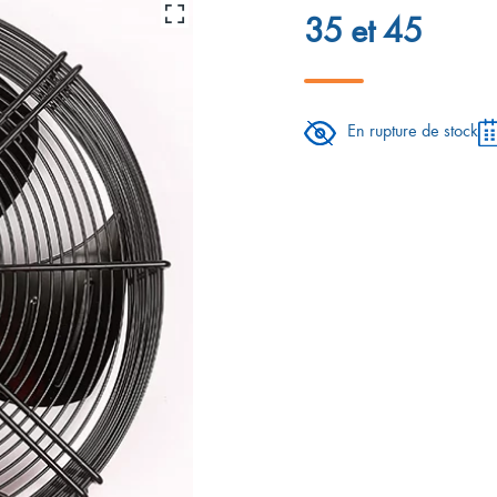
35 et 45
En rupture de stock