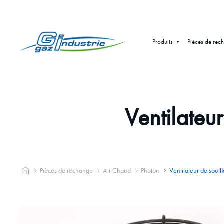
Produits
Pièces de rec
Ventilateu
Pièces de rechange
Air Chaud
Photon
Ventilateur de souf