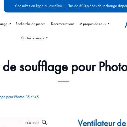
Consultez en ligne aujourd'hui
|
Plus de 500 pièces de rechange dispo
hange
Recherche de pièces
Documentations
A propos de nous
Contactez-nous
r de soufflage pour Phot
flage pour Photon 35 et 45
Ventilateur d
FLOTTER