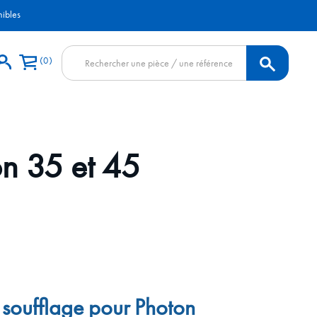
nibles
Recherche
0
de
produits
on 35 et 45
e soufflage pour Photon