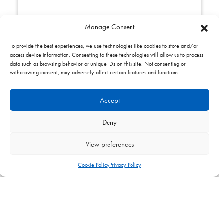
Manage Consent
To provide the best experiences, we use technologies like cookies to store and/or
SKU:
0580145
access device information. Consenting to these technologies will allow us to process
Kit injecteur G20 radiant 45 kw
data such as browsing behavior or unique IDs on this site. Not consenting or
withdrawing consent, may adversely affect certain features and functions.
Accept
Deny
View preferences
Cookie Policy
Privacy Policy