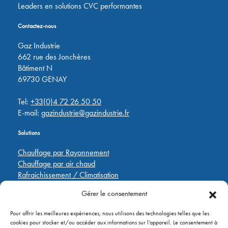
Leaders en solutions CVC performantes
Contactez-nous
Gaz Industrie
662 rue des Jonchères
Bâtiment N
69730 GENAY
Tel:
+33(0)4 72 26 50 50
E-mail:
gazindustrie@gazindustrie.fr
Solutions
Chauffage par Rayonnement
Chauffage par air chaud
Rafraichissement / Climatisation
Destratification
Gérer le consentement
Régulations
Pour offrir les meilleures expériences, nous utilisons des technologies telles que les
Liens rapides
cookies pour stocker et/ou accéder aux informations sur l'appareil. Le consentement à